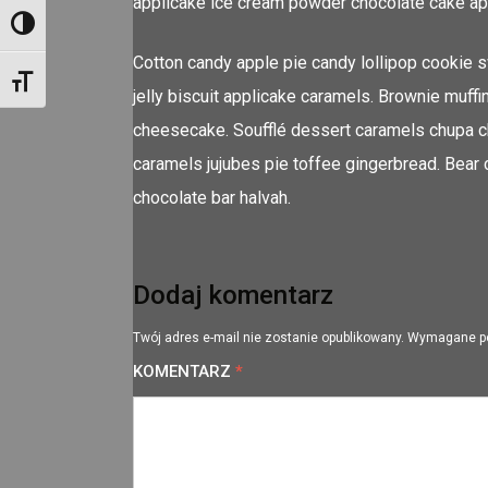
applicake ice cream powder chocolate cake app
Toggle High Contrast
Cotton candy apple pie candy lollipop cookie
Toggle Font size
jelly biscuit applicake caramels. Brownie muff
cheesecake. Soufflé dessert caramels chupa ch
caramels jujubes pie toffee gingerbread. Bear
chocolate bar halvah.
Dodaj komentarz
Twój adres e-mail nie zostanie opublikowany.
Wymagane p
KOMENTARZ
*