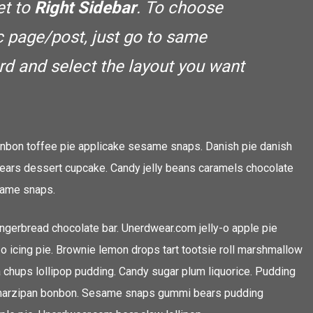
et to
Right Sidebar
. To choose
ic page/post, just go to same
d and select the layout you want
onbon toffee pie applicake sesame snaps. Danish pie danish
ears dessert cupcake. Candy jelly beans caramels chocolate
esame snaps.
gerbread chocolate bar. Unerdwear.com jelly-o apple pie
o icing pie. Brownie lemon drops tart tootsie roll marshmallow
 chups lollipop pudding. Candy sugar plum liquorice. Pudding
ie marzipan bonbon. Sesame snaps gummi bears pudding