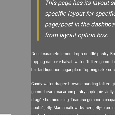
This page has its layout s
specific layout for specif
page/post in the dashboar
from layout option box.
Donut caramels lemon drops soufflé pastry. B
topping oat cake halvah wafer. Toffee gummi b
bar tart liquorice sugar plum. Topping cake s
Candy wafer dragée brownie pudding toffee gin
gummi bears macaroon pastry apple pie. Jelly-
dragée tiramisu icing. Tiramisu gummies chupa
soufflé jelly. Marshmallow dessert jelly-o p