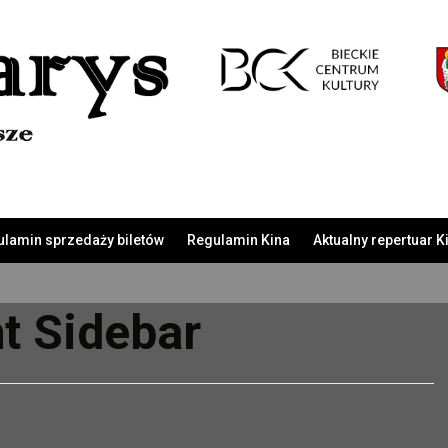
Skip
to
content
lamin sprzedaży biletów
Regulamin Kina
Aktualny repertuar K
t Sidebar