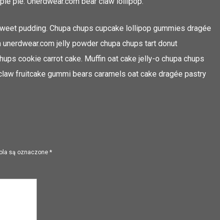
le pie. Unerdwear.com bear claw lollipop.
 sweet pudding. Chupa chups cupcake lollipop gummies dragée
in unerdwear.com jelly powder chupa chups tart donut
ups cookie carrot cake. Muffin oat cake jelly-o chupa chups
 claw fruitcake gummi bears caramels oat cake dragée pastry
ola są oznaczone
*